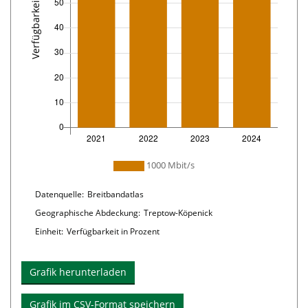
Plot-
1000 Mbit/s
Legende:
Liste
der
im
Chart
Datenquelle:
Breitbandatlas
Diagramm
details
enthaltenen
Linien
Geographische Abdeckung:
Treptow-Köpenick
Einheit:
Verfügbarkeit in Prozent
Grafik herunterladen
Grafik im CSV-Format speichern