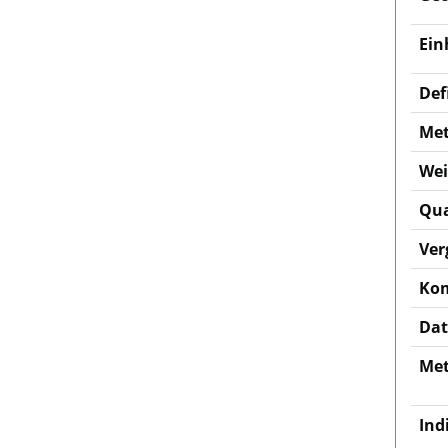
Ein
Def
Met
Wei
Qua
Ver
Kom
Dat
Met
Ind