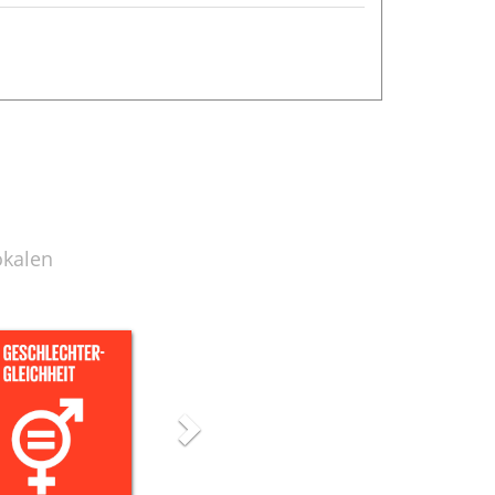
okalen
Next