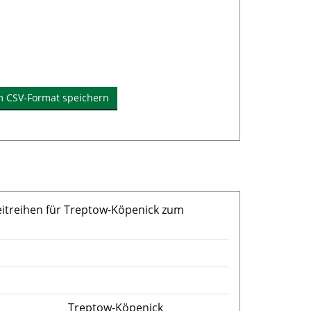
m CSV-Format speichern
eitreihen für Treptow-Köpenick zum
Treptow-Köpenick