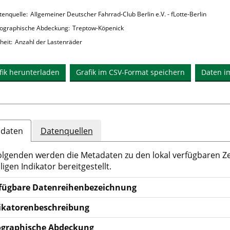
t
tenquelle:
Allgemeiner Deutscher Fahrrad-Club Berlin e.V. - fLotte-Berlin
mm
ls
enen
ographische Abdeckung:
Treptow-Köpenick
heit:
Anzahl der Lastenräder
fik herunterladen
Grafik im CSV-Format speichern
Daten i
daten
Datenquellen
olgenden werden die Metadaten zu den lokal verfügbaren Z
ligen Indikator bereitgestellt.
fügbare Datenreihenbezeichnung
ikatorenbeschreibung
graphische Abdeckung