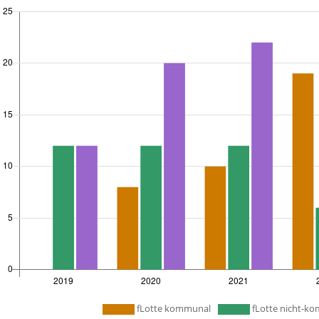
fLotte kommunal
fLotte nicht-k
: