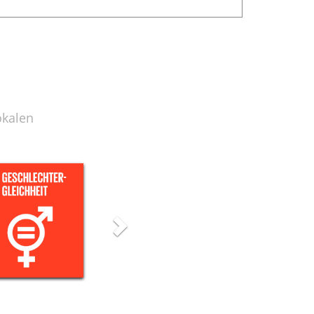
okalen
Next