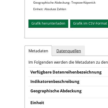
Linien
Geographische Abdeckung:
Treptow-Köpenick
Einheit:
Absolute Zahlen
Grafik herunterladen
Grafik im CSV-Format
Metadaten
Datenquellen
Im Folgenden werden die Metadaten zu den l
Verfügbare Datenreihenbezeichnung
Indikatorenbeschreibung
Geographische Abdeckung
Einheit