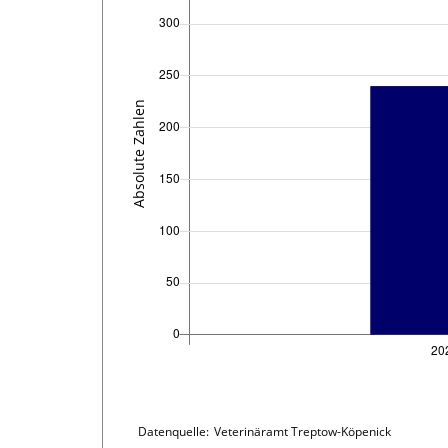
Plot-
Legende:
Liste
der
im
Chart
Datenquelle:
Veterinäramt Treptow-Köpenick
Diagramm
details
enthaltenen